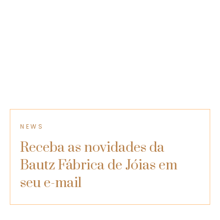
E então, gostou deste conteúdo? Que tal
acompanhar o
nosso blog
e ficar por dentro de mais
dicas como essa? Esperamos você lá!
NEWS
Receba as novidades da
Bautz Fábrica de Jóias​ em
seu e-mail