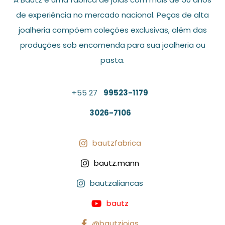
de experiência no mercado nacional. Peças de alta
joalheria compõem coleções exclusivas, além das
produções sob encomenda para sua joalheria ou
pasta.
+55 27
99523-1179
3026-7106
bautzfabrica

bautz.mann

bautzaliancas

bautz

@bautzjoias
